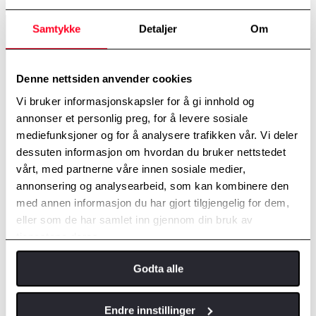
Samtykke
Detaljer
Om
Nødvendig (6)
Nødvendige cookies bidra til å gjøre en nettside brukbart ved at
grunnleggende funksjoner som side navigasjon og tilgang til sikre
Denne nettsiden anvender cookies
områder av nettstedet. Nettstedet kan ikke fungere optimalt uten
disse informasjonskapslene.
Vi bruker informasjonskapsler for å gi innhold og
annonser et personlig preg, for å levere sosiale
Maksimal
Navn
Leverandør
Hensikt
mediefunksjoner og for å analysere trafikken vår. Vi deler
lagringsvar
dessuten informasjon om hvordan du bruker nettstedet
__cf_bm
Vimeo
This cookie is used to
1 dag
vårt, med partnerne våre innen sosiale medier,
distinguish between
humans and bots. This
annonsering og analysearbeid, som kan kombinere den
is beneficial for the
med annen informasjon du har gjort tilgjengelig for dem,
website, in order to
eller som de har samlet inn gjennom din bruk av
make valid reports on
the use of their website.
tjenestene deres.
algoliasearch
Toyota
Venter
Vedvaren
-client-js-
de
Godta alle
#.#.#-01234
VWXYZ
Endre innstillinger
CookieCons
Cookiebot
Stores the user's cookie
1 år