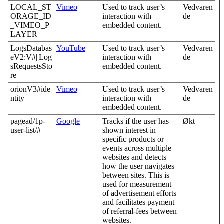
LOCAL_ST
Vimeo
Used to track user’s
Vedvaren
ORAGE_ID
interaction with
de
_VIMEO_P
embedded content.
LAYER
LogsDatabas
YouTube
Used to track user’s
Vedvaren
eV2:V#||Log
interaction with
de
sRequestsSto
embedded content.
re
orionV3#ide
Vimeo
Used to track user’s
Vedvaren
ntity
interaction with
de
embedded content.
pagead/1p-
Google
Tracks if the user has
Økt
user-list/#
shown interest in
specific products or
events across multiple
websites and detects
how the user navigates
between sites. This is
used for measurement
of advertisement efforts
and facilitates payment
of referral-fees between
websites.