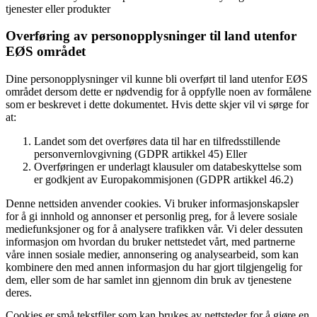
tjenester eller produkter
Overføring av personopplysninger til land utenfor
EØS området
Dine personopplysninger vil kunne bli overført til land utenfor EØS
området dersom dette er nødvendig for å oppfylle noen av formålene
som er beskrevet i dette dokumentet. Hvis dette skjer vil vi sørge for
at:
Landet som det overføres data til har en tilfredsstillende
personvernlovgivning (GDPR artikkel 45) Eller
Overføringen er underlagt klausuler om databeskyttelse som
er godkjent av Europakommisjonen (GDPR artikkel 46.2)
Denne nettsiden anvender cookies. Vi bruker informasjonskapsler
for å gi innhold og annonser et personlig preg, for å levere sosiale
mediefunksjoner og for å analysere trafikken vår. Vi deler dessuten
informasjon om hvordan du bruker nettstedet vårt, med partnerne
våre innen sosiale medier, annonsering og analysearbeid, som kan
kombinere den med annen informasjon du har gjort tilgjengelig for
dem, eller som de har samlet inn gjennom din bruk av tjenestene
deres.
Cookies er små tekstfiler som kan brukes av nettsteder for å gjøre en