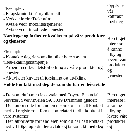
Oppfylle
Eksempler:
vår
- Kjøpskontrakt på nybil/bruktbil
kontrakt
- Verkstedordre/Deleordre
med deg
- Avtale vedr. mobilitetstjenester
- Avtale vedr. tilkoblede tjenester
Kartlegge og forbedre kvaliteten på våre produkter
Berettiget
og tjenester
interesse i
å kunne
Eksempler:
tilby og
- Kontakte deg dersom din bil er berørt av en
levere våre
tilbakekallingskampanje
produkter
- Arbeid med kvalitetsforbedring av våre produkter og
og
tjenester
tjenester
- Aktiviteter knyttet til forskning og utvikling
Holde kontakt med deg dersom du har en leieavtale
- Dersom du har en leieavtale med Toyota Financial
Berettiget
Services, Svelvikveien 59, 3039 Drammen gjelder:
interesse i
- Den autoriserte forhandleren som du har hatt kontakt
å kunne
med vil registrere informasjon relatert til din kontrakt i
tilby og
våre systemer
levere våre
- Den autoriserte forhandleren som du har hatt kontakt
produkter
med vil følge opp din leieavtale og ta kontakt med deg
og