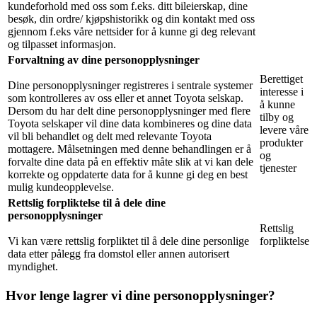
kundeforhold med oss som f.eks. ditt bileierskap, dine
besøk, din ordre/ kjøpshistorikk og din kontakt med oss
gjennom f.eks våre nettsider for å kunne gi deg relevant
og tilpasset informasjon.
Forvaltning av dine personopplysninger
Berettiget
Dine personopplysninger registreres i sentrale systemer
interesse i
som kontrolleres av oss eller et annet Toyota selskap.
å kunne
Dersom du har delt dine personopplysninger med flere
tilby og
Toyota selskaper vil dine data kombineres og dine data
levere våre
vil bli behandlet og delt med relevante Toyota
produkter
mottagere. Målsetningen med denne behandlingen er å
og
forvalte dine data på en effektiv måte slik at vi kan dele
tjenester
korrekte og oppdaterte data for å kunne gi deg en best
mulig kundeopplevelse.
Rettslig forpliktelse til å dele dine
personopplysninger
Rettslig
Vi kan være rettslig forpliktet til å dele dine personlige
forpliktelse
data etter pålegg fra domstol eller annen autorisert
myndighet.
Hvor lenge lagrer vi dine personopplysninger?