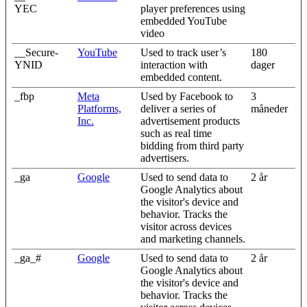
YEC
player preferences using
embedded YouTube
video
__Secure-
YouTube
Used to track user’s
180
YNID
interaction with
dager
embedded content.
_fbp
Meta
Used by Facebook to
3
Platforms,
deliver a series of
måneder
Inc.
advertisement products
such as real time
bidding from third party
advertisers.
_ga
Google
Used to send data to
2 år
Google Analytics about
the visitor's device and
behavior. Tracks the
visitor across devices
and marketing channels.
_ga_#
Google
Used to send data to
2 år
Google Analytics about
the visitor's device and
behavior. Tracks the