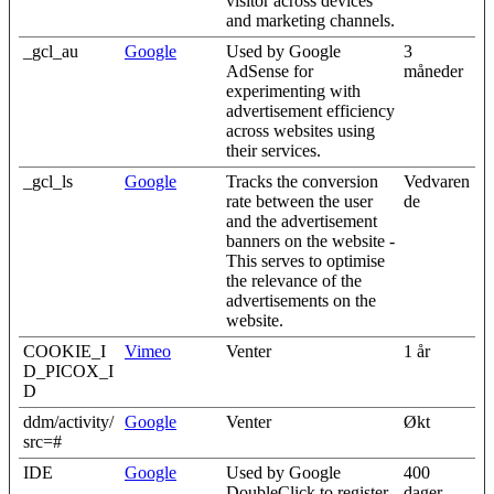
visitor across devices
and marketing channels.
_gcl_au
Google
Used by Google
3
AdSense for
måneder
experimenting with
advertisement efficiency
across websites using
their services.
_gcl_ls
Google
Tracks the conversion
Vedvaren
rate between the user
de
and the advertisement
banners on the website -
This serves to optimise
the relevance of the
advertisements on the
website.
COOKIE_I
Vimeo
Venter
1 år
D_PICOX_I
D
ddm/activity/
Google
Venter
Økt
src=#
IDE
Google
Used by Google
400
DoubleClick to register
dager