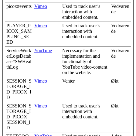
picox#events
Vimeo
Used to track user’s
Vedvaren
interaction with
de
embedded content.
PLAYER_P
Vimeo
Used to track user’s
Vedvaren
ICOX_SAM
interaction with
de
PLING_SE
embedded content.
ED
ServiceWork
YouTube
Necessary for the
Vedvaren
erLogsDatab
implementation and
de
ase#SWHeal
functionality of
thLog
YouTube video-content
on the website.
SESSION_S
Vimeo
Venter
Økt
TORAGE_I
D_PICOX_I
D
SESSION_S
Vimeo
Used to track user’s
Økt
TORAGE_I
interaction with
D_PICOX_
embedded content.
SESSION_I
D