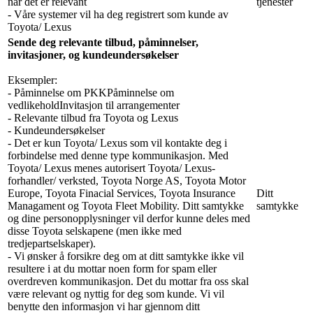
når det er relevant
tjenester
- Våre systemer vil ha deg registrert som kunde av
Toyota/ Lexus
Sende deg relevante tilbud, påminnelser,
invitasjoner, og kundeundersøkelser
Eksempler:
- Påminnelse om PKKPåminnelse om
vedlikeholdInvitasjon til arrangementer
- Relevante tilbud fra Toyota og Lexus
- Kundeundersøkelser
- Det er kun Toyota/ Lexus som vil kontakte deg i
forbindelse med denne type kommunikasjon. Med
Toyota/ Lexus menes autorisert Toyota/ Lexus-
forhandler/ verksted, Toyota Norge AS, Toyota Motor
Europe, Toyota Finacial Services, Toyota Insurance
Ditt
Managament og Toyota Fleet Mobility. Ditt samtykke
samtykke
og dine personopplysninger vil derfor kunne deles med
disse Toyota selskapene (men ikke med
tredjepartselskaper).
- Vi ønsker å forsikre deg om at ditt samtykke ikke vil
resultere i at du mottar noen form for spam eller
overdreven kommunikasjon. Det du mottar fra oss skal
være relevant og nyttig for deg som kunde. Vi vil
benytte den informasjon vi har gjennom ditt