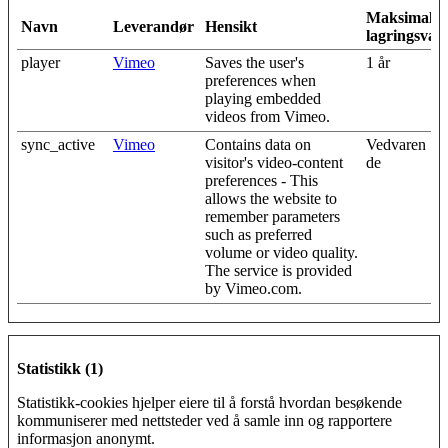
Maksimal
Navn
Leverandør
Hensikt
lagringsvar
player
Vimeo
Saves the user's
1 år
preferences when
playing embedded
videos from Vimeo.
sync_active
Vimeo
Contains data on
Vedvaren
visitor's video-content
de
preferences - This
allows the website to
remember parameters
such as preferred
volume or video quality.
The service is provided
by Vimeo.com.
Statistikk (1)
Statistikk-cookies hjelper eiere til å forstå hvordan besøkende
kommuniserer med nettsteder ved å samle inn og rapportere
informasjon anonymt.