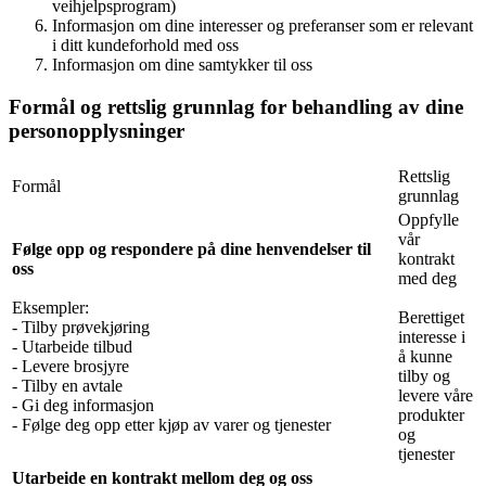
veihjelpsprogram)
Informasjon om dine interesser og preferanser som er relevant
i ditt kundeforhold med oss
Informasjon om dine samtykker til oss
Formål og rettslig grunnlag for behandling av dine
personopplysninger
Rettslig
Formål
grunnlag
Oppfylle
vår
Følge opp og respondere på dine henvendelser til
kontrakt
oss
med deg
Eksempler:
Berettiget
- Tilby prøvekjøring
interesse i
- Utarbeide tilbud
å kunne
- Levere brosjyre
tilby og
- Tilby en avtale
levere våre
- Gi deg informasjon
produkter
- Følge deg opp etter kjøp av varer og tjenester
og
tjenester
Utarbeide en kontrakt mellom deg og oss