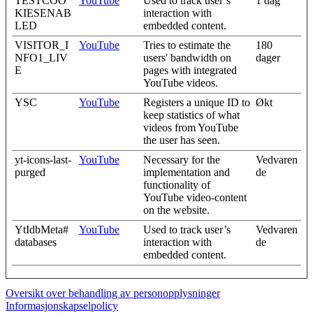
TESTCOO
YouTube
Used to track user’s
1 dag
KIESENAB
interaction with
LED
embedded content.
VISITOR_I
YouTube
Tries to estimate the
180
NFO1_LIV
users' bandwidth on
dager
E
pages with integrated
YouTube videos.
YSC
YouTube
Registers a unique ID to
Økt
keep statistics of what
videos from YouTube
the user has seen.
yt-icons-last-
YouTube
Necessary for the
Vedvaren
purged
implementation and
de
functionality of
YouTube video-content
on the website.
YtIdbMeta#
YouTube
Used to track user’s
Vedvaren
databases
interaction with
de
embedded content.
Oversikt over behandling av personopplysninger
Informasjonskapselpolicy