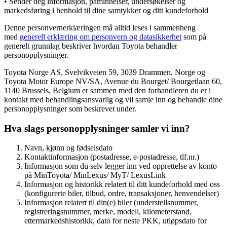
• Sender deg informasjon, påminnelser, undersøkelser og
markedsføring i henhold til dine samtykker og ditt kundeforhold
Denne personvernerklæringen må alltid leses i sammenheng
med
generell erklæring om personvern og datasikkerhet
som på
generelt grunnlag beskriver hvordan Toyota behandler
personopplysninger.
Toyota Norge AS, Svelvikveien 59, 3039 Drammen, Norge og
Toyota Motor Europe NV/SA, Avenue du Bourget/ Bourgetlaan 60,
1140 Brussels, Belgium er sammen med den forhandleren du er i
kontakt med behandlingsansvarlig og vil samle inn og behandle dine
personopplysninger som beskrevet under.
Hva slags personopplysninger samler vi inn?
Navn, kjønn og fødselsdato
Kontaktinformasjon (postadresse, e-postadresse, tlf.nr.)
Informasjon som du selv legger inn ved opprettelse av konto
på MinToyota/ MinLexus/ MyT/ LexusLink
Informasjon og historikk relatert til ditt kundeforhold med oss
(konfigurerte biler, tilbud, ordre, transaksjoner, henvendelser)
Informasjon relatert til din(e) biler (understellsnummer,
registreringsnummer, merke, modell, kilometerstand,
ettermarkedshistorikk, dato for neste PKK, utløpsdato for