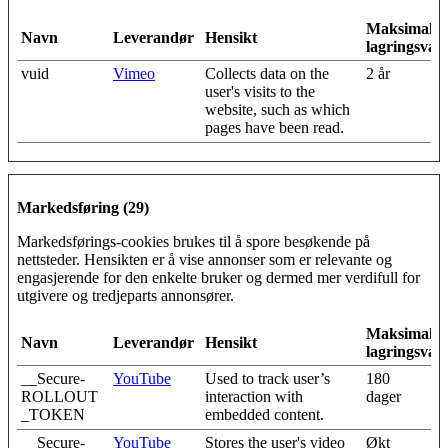
Maksimal
Navn
Leverandør
Hensikt
lagringsvar
vuid
Vimeo
Collects data on the
2 år
user's visits to the
website, such as which
pages have been read.
Markedsføring (29)
Markedsførings-cookies brukes til å spore besøkende på
nettsteder. Hensikten er å vise annonser som er relevante og
engasjerende for den enkelte bruker og dermed mer verdifull for
utgivere og tredjeparts annonsører.
Maksimal
Navn
Leverandør
Hensikt
lagringsvar
__Secure-
YouTube
Used to track user’s
180
ROLLOUT
interaction with
dager
_TOKEN
embedded content.
__Secure-
YouTube
Stores the user's video
Økt