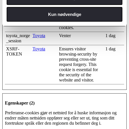
ent
consent state for the
current domain
Kun nødvendige
test_cookie
Google
Used to check if the
1 dag
user's browser supports
cookies.
toyota_norge
Toyota
Venter
1 dag
_session
XSRF-
Toyota
Ensures visitor
1 dag
TOKEN
browsing-security by
preventing cross-site
request forgery. This
cookie is essential for
the security of the
website and visitor.
Egenskaper (2)
Preferanse-cookies gjør et nettsted for å huske informasjon og
endrer måten nettsiden oppfører seg eller ser ut, ting som ditt
foretrukne språk eller den regionen du befinner deg i.